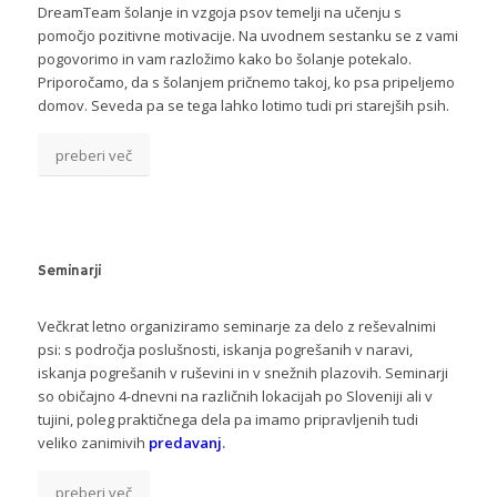
DreamTeam šolanje in vzgoja psov temelji na učenju s
pomočjo pozitivne motivacije. Na uvodnem sestanku se z vami
pogovorimo in vam razložimo kako bo šolanje potekalo.
Priporočamo, da s šolanjem pričnemo takoj, ko psa pripeljemo
domov. Seveda pa se tega lahko lotimo tudi pri starejših psih.
preberi več
Seminarji
Večkrat letno organiziramo seminarje za delo z reševalnimi
psi: s področja poslušnosti, iskanja pogrešanih v naravi,
iskanja pogrešanih v ruševini in v snežnih plazovih. Seminarji
so običajno 4-dnevni na različnih lokacijah po Sloveniji ali v
tujini, poleg praktičnega dela pa imamo pripravljenih tudi
veliko zanimivih
predavanj
.
preberi več