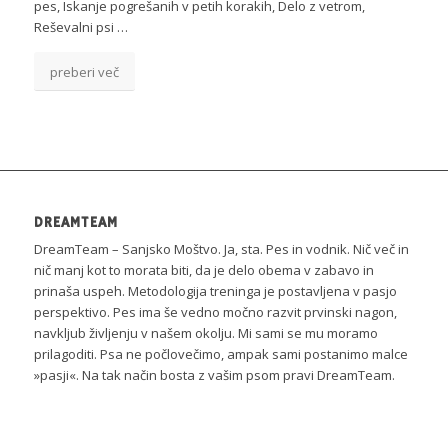
pes, Iskanje pogrešanih v petih korakih, Delo z vetrom,
Reševalni psi …
preberi več
DREAMTEAM
DreamTeam – Sanjsko Moštvo. Ja, sta. Pes in vodnik. Nič več in
nič manj kot to morata biti, da je delo obema v zabavo in
prinaša uspeh. Metodologija treninga je postavljena v pasjo
perspektivo. Pes ima še vedno močno razvit prvinski nagon,
navkljub življenju v našem okolju. Mi sami se mu moramo
prilagoditi. Psa ne počlovečimo, ampak sami postanimo malce
»pasji«. Na tak način bosta z vašim psom pravi DreamTeam.