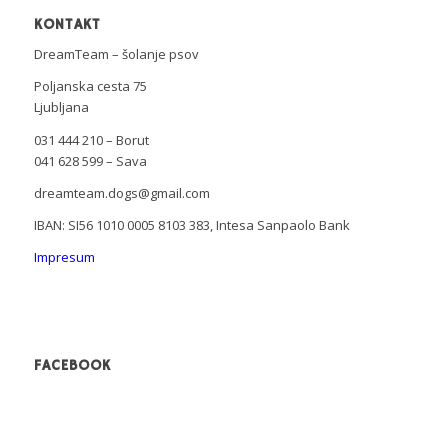
KONTAKT
DreamTeam – šolanje psov
Poljanska cesta 75
Ljubljana
031 444 210 – Borut
041 628 599 – Sava
dreamteam.dogs@gmail.com
IBAN: SI56 1010 0005 8103 383, Intesa Sanpaolo Bank
Impresum
FACEBOOK